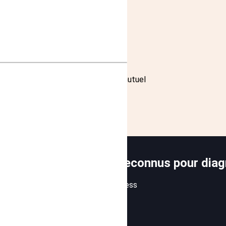
ne
ipes
’épuisement professionnel
ns des RPS dans votre DUERP
 renforcez l'engagement
la cohésion d’équipe et le respect mutuel
ils scientifiquement reconnus pour diag
r diagnostiquer les facteurs de stress
t de travail