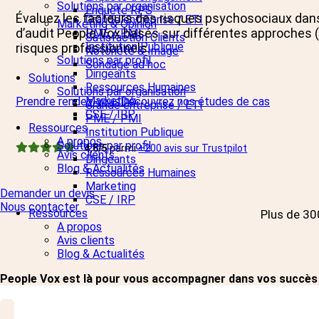
Solutions par organisation
Enquête RPS
Évaluez les facteurs des risques psychosociaux dans v
Grande entreprise / ETI
Marketing & Opinion
d’audit People Vox basés sur différentes approches 
PME / PMI
Satisfaction Clients
Institution Publique
risques professionnels.
Notoriété & Image
Solutions par profil
Sondage ad hoc
Dirigeants
Solutions
Ressources Humaines
Solutions par organisation
Marketing
Prendre rendez-vous
Découvrez nos études de cas
Grande entreprise / ETI
CSE / IRP
PME / PMI
Ressources
Institution Publique
A propos
Solutions par profil
4,8/5
parmi
+200 avis sur Trustpilot
Avis clients
Dirigeants
Blog & Actualités
Ressources Humaines
Marketing
Demander un devis
CSE / IRP
Nous contacter
Ressources
Plus de 30
A propos
Avis clients
Blog & Actualités
People Vox est là pour vous accompagner dans vos succès 