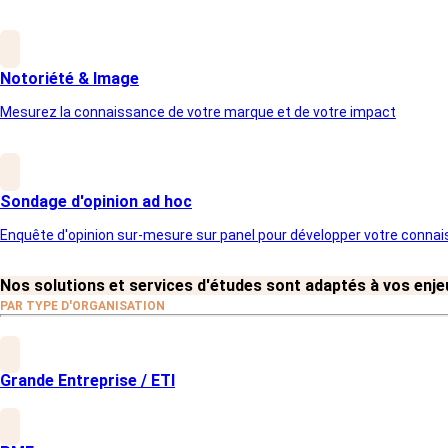
Notoriété & Image
Des outils précis pour évaluer et prév
Mesurez la connaissance de votre marque et de votre impact
Analysez les tensions organisationnel
Étudiez la charge de travail, les conflits
Évaluez les impacts psychologiques
Sondage d'opinion ad hoc
Identifiez les effets du stress sur la sa
Détectez les dysfonctionnements
Enquête d'opinion sur-mesure sur panel pour développer votre conna
Analysez les signaux faibles qui aliment
Hiérarchisez vos actions
Agissez sur les problématiques les plus
Nos solutions et services d'études sont adaptés à vos enjeu
PAR TYPE D'ORGANISATION
Grande Entreprise / ETI