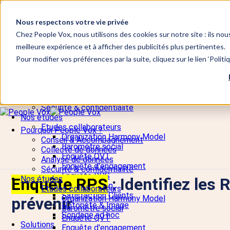
Skip to content
Nous respectons votre vie privée
📞 +33 5 82 95 56 50
Site Vote électronique
Chez People Vox, nous utilisons des cookies sur notre site : ils nou
meilleure expérience et à afficher des publicités plus pertinentes.
Fermer
Pour modifier vos préférences par la suite, cliquez sur le lien ‘Polit
Pourquoi People Vox ?
Conseil & Accompagnement
Collecte de données
Analyse de données
Sécurité & confidentialité
Nos études
Etudes collaborateurs
Pourquoi People Vox ?
Organization Harmony Model
Conseil & Accompagnement
Baromètre social
Collecte de données
Enquête QVT
Analyse de données
Enquête d'engagement
Sécurité & confidentialité
Enquête RPS
Nos études
Enquête RPS
: Identifiez les
Marketing & Opinion
Etudes collaborateurs
Satisfaction Clients
Organization Harmony Model
prévenir
Notoriété & Image
Baromètre social
Sondage ad hoc
Enquête QVT
Solutions
Enquête d'engagement