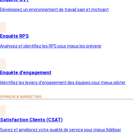
Renforcez le bie
Développez un environnement de travail sain et motivant
Enquête RPS
Analysez et identifiez les RPS pour mieux les prévenir
Assurez le bien-être et la sécurité au 
Enquête d'engagement
Identifiez les sources de stress au tra
Analysez les facteurs à l’origine de mal-ê
Identifiez les leviers d’engagement des équipes pour mieux piloter
Protégez vos collaborateurs
Adoptez des politiques de prévention ci
Réduisez les coûts liés au mal-être
OPINION & MARKETING
Maitrisez et limitez les absences, le tur
Renforcez la confiance de vos équipe
Montrez que leur bien-être au travail es
Satisfaction Clients (CSAT)
Suivez et améliorez votre qualité de service pour mieux fidéliser