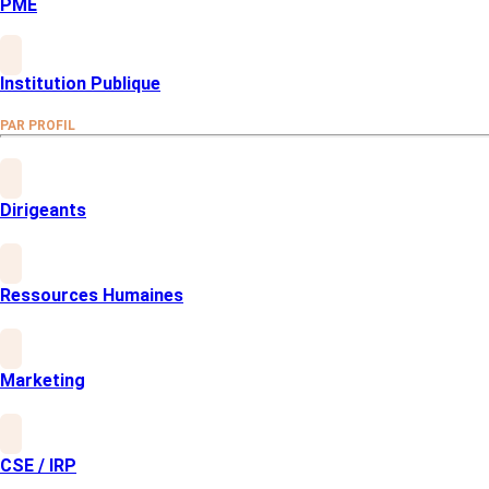
PME
Bâtissez une organisation plus serei
Protégez la santé mentale de vos équ
Institution Publique
Limitez les risques liés au stress et à l
Respectez vos obligations légales
PAR PROFIL
Intégrez votre évaluation et vos actio
Améliorez l’atmosphère au travail et
Soyez proactif sur les RPS et favorisez 
Dirigeants
Ressources Humaines
ACCOMPAGNEMENT
Un accompagnement de A à Z et des out
Marketing
Nos enquêtes RPS s’appuient sur des méthodes validées pou
et initier une dynamique d'amélioration de votre environnemen
CSE / IRP