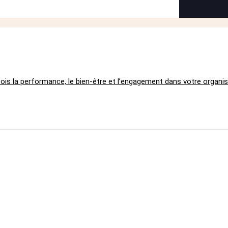
56%
fois la performance, le bien-être et l’engagement dans votre organis
nt sensibles aux actions
des employeurs sur
la santé mentale
AXA Mind Health Report | Mars 2024