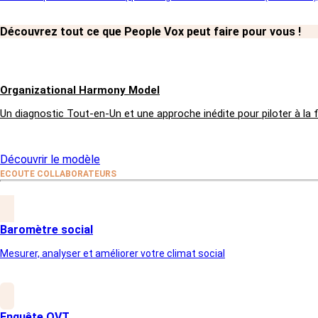
2nde
52%
Découvrez tout ce que People Vox peut faire pour vous !
Organizational Harmony Model
Un diagnostic Tout-en-Un et une approche inédite pour piloter à la 
cause d'arrêt de
des actifs envisagent
so
travail en France
de quitter leur travail à cause
de pb de bien-être au travail
Découvrir le modèle
ECOUTE COLLABORATEURS
Baromètre social
Mesurer, analyser et améliorer votre climat social
Enquête QVT