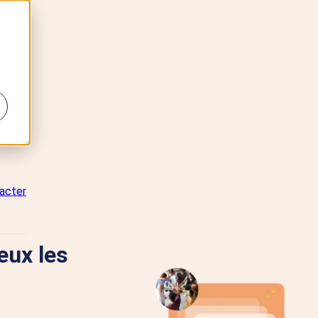
acter
eux les