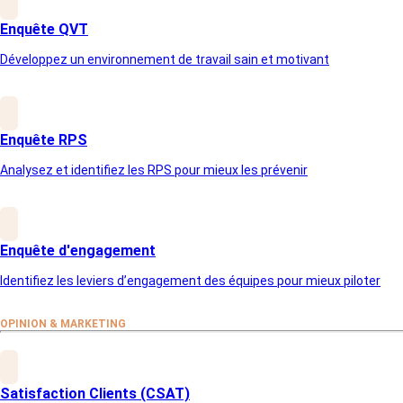
données
Enquête QVT
Développez un environnement de travail sain et motivant
maîtrisée et sécurisée
Grâce à des méthodologies rigoureuses et des
outils performants, nous assurons une collecte de
Enquête RPS
données parfaitement adaptée à vos besoins.
Chaque étape est pensée pour garantir la fiabilité, la
Analysez et identifiez les RPS pour mieux les prévenir
représentativité et la sécurité des résultats.
Enquête d'engagement
Identifiez les leviers d’engagement des équipes pour mieux piloter
Une solution sur-mesure pour chacun
de vos projets
OPINION & MARKETING
Enquête en ligne
Nous utilisons des outils performants
Satisfaction Clients (CSAT)
comme
LimeSurvey
pour concevoir des