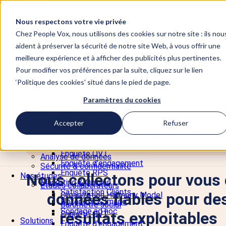
Skip to content
Nous respectons votre vie privée
📞 +33 5 82 95 56 50
Site Vote électronique
Chez People Vox, nous utilisons des cookies sur notre site : ils nou
aident à préserver la sécurité de notre site Web, à vous offrir une
Fermer
meilleure expérience et à afficher des publicités plus pertinentes.
Pourquoi People Vox ?
Pour modifier vos préférences par la suite, cliquez sur le lien
Conseil & Accompagnement
‘Politique des cookies' situé dans le pied de page.
Collecte de données
Analyse de données
Paramètres du cookies
Sécurité & confidentialité
Nos études
Accepter
Refuser
Etudes collaborateurs
Pourquoi People Vox ?
Organization Harmony Model
Demander un devis
N
Conseil & Accompagnement
Baromètre social
Collecte de données
POURQUOI PEOPLE VOX ?
Enquête QVT
Analyse de données
Enquête d'engagement
Sécurité & confidentialité
Enquête RPS
Nous collectons pour vous
Nos études
Marketing & Opinion
Etudes collaborateurs
Satisfaction Clients
données fiables pour de
Organization Harmony Model
Notoriété & Image
Baromètre social
Sondage ad hoc
résultats exploitables
Enquête QVT
Solutions
Enquête d'engagement