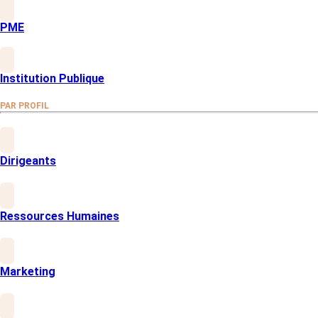
Gestion complète
PME
Programmation des questionnaires,
invitations, relances stratégiques et
reporting sont entièrement pris en charge
par nos experts
Institution Publique
Programmation complexe
Développez des questionnaires avec des
PAR PROFIL
quotas, avec des filtres et des
conditionnements complexes pour ne
poser que certaines questions ou
thématiques qu'à certains profils.
Dirigeants
Enquête multilingue
Les questionnaires peuvent être
administrés dans différentes langues
Ressources Humaines
Marketing