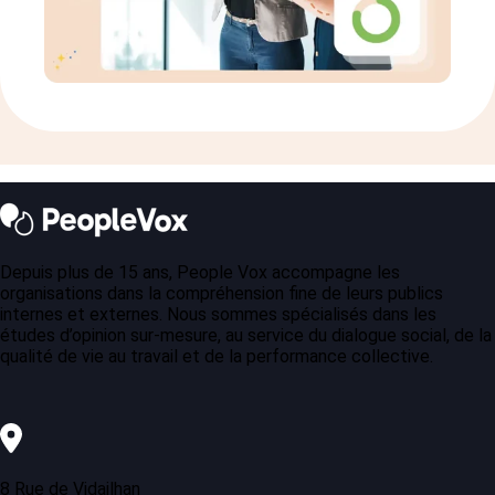
Depuis plus de 15 ans, People Vox accompagne les
organisations dans la compréhension fine de leurs publics
internes et externes. Nous sommes spécialisés dans les
études d’opinion sur-mesure, au service du dialogue social, de la
qualité de vie au travail et de la performance collective.
8 Rue de Vidailhan