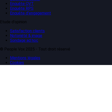
Enquête QVT
Enquête RPS
Enquête d'engagement
Etude d'opinion
Satisfaction clients
Notoriété & image
Sondage ad hoc
© People Vox 2025 - Tout droit réservé
Mentions légales
Cookies