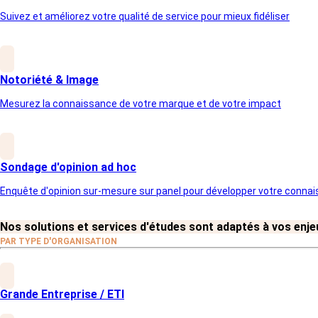
questionnaires ergonomiques et
Suivez et améliorez votre qualité de service pour mieux fidéliser
accessibles sur tous les supports (PC,
mobile, tablette).
Enquête téléphonique
Pour les cibles spécifiques ou les études le
nécessitant, nous mobilisons des équipes
Notoriété & Image
formées, en France, pour mener des
entretiens qualitatifs et quantitatifs.
Mesurez la connaissance de votre marque et de votre impact
Approche mixte
Combinez les modes de collecte pour
maximiser votre taux de réponse et garantir
la représentativité des résultats
Sondage d'opinion ad hoc
Enquête d'opinion sur-mesure sur panel pour développer votre conna
Nos solutions et services d'études sont adaptés à vos enjeu
PAR TYPE D'ORGANISATION
Une gestion experte de la collecte de
Grande Entreprise / ETI
données