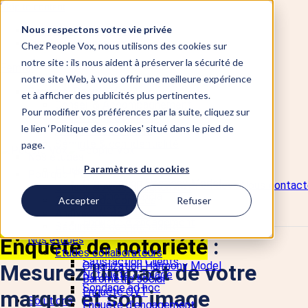
Skip to content
Nous respectons votre vie privée
📞 +33 5 82 95 56 50
Site Vote électronique
Chez People Vox, nous utilisons des cookies sur
notre site : ils nous aident à préserver la sécurité de
Fermer
notre site Web, à vous offrir une meilleure expérience
Pourquoi People Vox ?
et à afficher des publicités plus pertinentes.
Conseil & Accompagnement
Pour modifier vos préférences par la suite, cliquez sur
Collecte de données
le lien ‘Politique des cookies' situé dans le pied de
Analyse de données
Sécurité & confidentialité
page.
Nos études
Paramètres du cookies
Etudes collaborateurs
Pourquoi People Vox ?
Organization Harmony Model
Demander un devis
Nous contact
Conseil & Accompagnement
Baromètre social
Collecte de données
Accepter
Refuser
Enquête QVT
Analyse de données
Enquête d'engagement
Sécurité & confidentialité
Enquête RPS
Nos études
Enquête de notoriété
:
Marketing & Opinion
Etudes collaborateurs
Satisfaction Clients
Organization Harmony Model
Mesurez l'impact de votre
Notoriété & Image
Baromètre social
Sondage ad hoc
Enquête QVT
marque et son image
Solutions
Enquête d'engagement