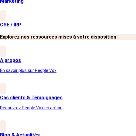
efficace pour recueillir les feedbacks de
Marketing
vos clients
Nous vous offrons une méthode éprouvée pour recueillir des
CSE / IRP
retours clients fiables et actionnables.
Explorez nos ressources mises à votre disposition
A propos
En savoir plus sur People Vox
Cas clients & Témoignages
Découvrez People Vox en action
Blog & Actualités