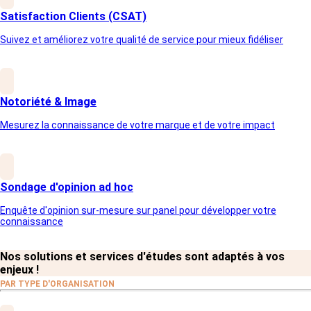
Découvrez comment votre marque est
Satisfaction Clients (CSAT)
perçue
Suivez et améliorez votre qualité de service pour mieux fidéliser
Évaluez votre notoriété globale
Mesurez le pourcentage de l'audience qui
connaît votre marque et ses produits.
Analysez votre image perçue
Notoriété & Image
Identifiez les valeurs, émotions et
associations que votre marque inspire.
Mesurez la connaissance de votre marque et de votre impact
Comparez-vous à vos concurrents
Situez votre marque sur le marché pour
repérer vos avantages et vos axes
d’amélioration.
Mesurez vos efforts marketing
Sondage d'opinion ad hoc
Vérifiez si vos campagnes ont renforcé la
Enquête d'opinion sur-mesure sur panel pour développer votre
notoriété et l’image de votre entreprise.
connaissance
Nos solutions et services d'études sont adaptés à vos
enjeux !
PAR TYPE D'ORGANISATION