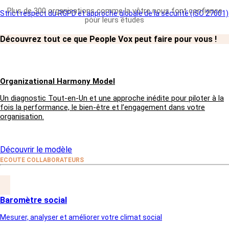
Plus de 300 organisations comme la vôtre nous font confiance
Strict respect du RGPD et approche globale de la sécurité (ISO 27001)
pour leurs études
Découvrez tout ce que People Vox peut faire pour vous !
Organizational Harmony Model
Un diagnostic Tout-en-Un et une approche inédite pour piloter à la
fois la performance, le bien-être et l’engagement dans votre
organisation.
Découvrir le modèle
ECOUTE COLLABORATEURS
Baromètre social
Mesurer, analyser et améliorer votre climat social