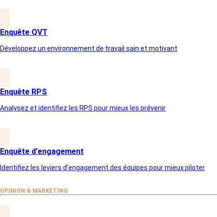
Enquête QVT
OBJECTIFS
Développez un environnement de travail sain et motivant
Une enquête pour évaluer et
améliorer
Enquête RPS
la connaissance
et votre
Analysez et identifiez les RPS pour mieux les prévenir
réputation de marque
Comprendre la perception de votre marque sur le
marché vous permettra de mieux ajuster vos
Enquête d'engagement
actions marketing et communication.
Identifiez les leviers d’engagement des équipes pour mieux piloter
OPINION & MARKETING