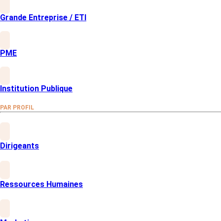
Grande Entreprise / ETI
Renforcez votre position sur le marché
Optimisez votre stratégie de
PME
communication
Ajustez vos messages pour correspondre
aux attentes de vos cibles
Identifiez de nouvelles opportunités
Institution Publique
Détectez des segments de marché où
votre notoriété est encore faible
PAR PROFIL
Fidélisez votre audience
Adaptez vos actions pour renforcer la
confiance et l’attachement à votre marque
Dirigeants
Ressources Humaines
ACCOMPAGNEMENT
Une méthodologie simple, rapide et