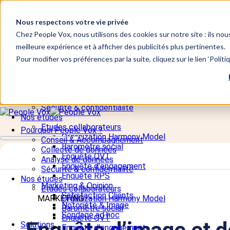
Skip to content
Nous respectons votre vie privée
📞 +33 5 82 95 56 50
Site Vote électronique
Chez People Vox, nous utilisons des cookies sur notre site : ils nou
meilleure expérience et à afficher des publicités plus pertinentes.
Fermer
Pour modifier vos préférences par la suite, cliquez sur le lien ‘Polit
Pourquoi People Vox ?
Conseil & Accompagnement
Collecte de données
Analyse de données
Sécurité & confidentialité
Nos études
Etudes collaborateurs
Pourquoi People Vox ?
Organization Harmony Model
Conseil & Accompagnement
Baromètre social
Collecte de données
Enquête QVT
Analyse de données
Enquête d'engagement
Sécurité & confidentialité
Enquête RPS
Nos études
Marketing & Opinion
Etudes collaborateurs
Satisfaction Clients
MARKETING
Organization Harmony Model
Notoriété & Image
Baromètre social
Sondage ad hoc
Enquête QVT
Solutions
Enquête d'engagement