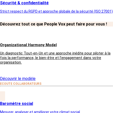
Sécurité & confidentialité
NBRE DE COLLABORATEURS
580
Strict respect du RGPD et approche globale de la sécurité (ISO 27001)
Découvrez tout ce que People Vox peut faire pour vous !
TYPE D'ETUDE
Baromètre Social
Organizational Harmony Model
Un diagnostic Tout-en-Un et une approche inédite pour piloter à la
fois la performance, le bien-être et l’engagement dans votre
organisation.
CLIENT DEPUIS
2023
Découvrir le modèle
ECOUTE COLLABORATEURS
Baromètre social
Mesurer, analyser et améliorer votre climat social