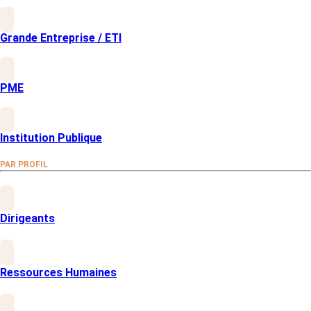
Grande Entreprise / ETI
Un accompagnement
de proximité et efficace.
PME
Institution Publique
PAR PROFIL
Quels enseignements tirer
Dirigeants
de cette collaboration ?
"L’un des défis rencontrés concernait l’accès au
Ressources Humaines
questionnaire pour les collaborateurs ne disposant
pas d’une adresse e-mail professionnelle. People
Vox nous a proposé une solution adaptée via l’envoi