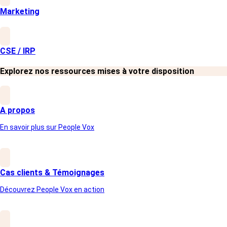
de courriers postaux. Ce qui nous a permis de
Marketing
garantir un taux de participation optimal."
CSE / IRP
L’un des résultats marquants de cette édition est
que 89 % des collaborateurs se déclarent satisfaits
de BWT en tant que marque employeur, soit une
Explorez nos ressources mises à votre disposition
progression de +8 points par rapport au dernier
baromètre RH.
A propos
En savoir plus sur People Vox
Cas clients & Témoignages
Découvrez People Vox en action