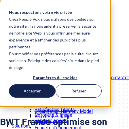
Skip to content
Nous respectons votre vie privée
📞 +33 5 82 95 56 50
Site Vote électronique
Chez People Vox, nous utilisons des cookies sur
notre site : ils nous aident à préserver la sécurité
Fermer
de notre site Web, à vous offrir une meilleure
Pourquoi People Vox ?
expérience et à afficher des publicités plus
Conseil & Accompagnement
pertinentes.
Collecte de données
Pour modifier vos préférences par la suite, cliquez
Analyse de données
Sécurité & confidentialité
sur le lien ‘Politique des cookies' situé dans le pied
Nos études
de page.
Etudes collaborateurs
Pourquoi People Vox ?
HOME
Organization Harmony Model
Demander un devis
Nous contacter
Paramètres du cookies
Conseil & Accompagnement
AVIS & CAS CLIENTS
Baromètre social
Collecte de données
Enquête QVT
Analyse de données
Accepter
Refuser
Enquête d'engagement
Sécurité & confidentialité
Enquête RPS
Nos études
Marketing & Opinion
Etudes collaborateurs
Satisfaction Clients
Organization Harmony Model
Notoriété & Image
Baromètre social
BWT France optimise son
Sondage ad hoc
Enquête QVT
Solutions
Enquête d'engagement