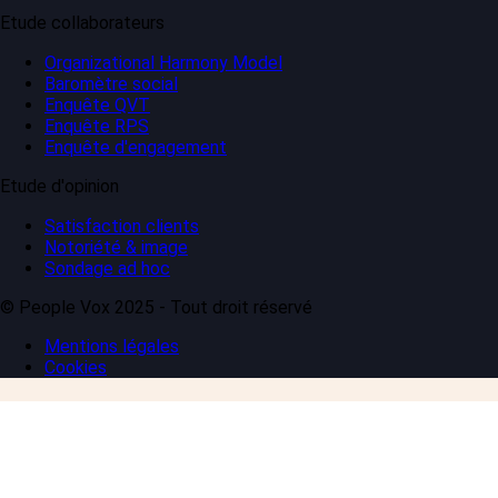
Etude collaborateurs
Organizational Harmony Model
Baromètre social
Enquête QVT
Enquête RPS
Enquête d'engagement
Etude d'opinion
Satisfaction clients
Notoriété & image
Sondage ad hoc
© People Vox 2025 - Tout droit réservé
Mentions légales
Cookies