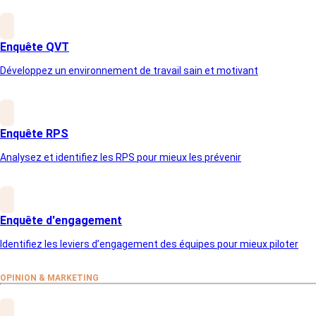
Next Post
Enquête QVT
Développez un environnement de travail sain et motivant
Enquête RPS
Analysez et identifiez les RPS pour mieux les prévenir
Enquête d'engagement
Identifiez les leviers d’engagement des équipes pour mieux piloter
La situation que nous avons traversée/que nous traversons est
inédite. Dans ce contexte, People Vox a mis en place très
OPINION & MARKETING
rapidement une
enquête de ressenti
(
à télécharger ici
)
permettant de consulter l’ensemble des collaborateurs et de
lancer demain une nouvelle dynamique. Nous vous partageons