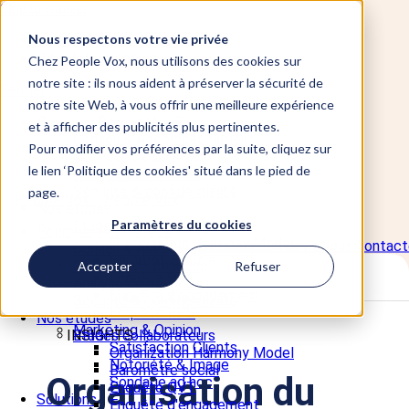
Skip to content
Nous respectons votre vie privée
📞 +33 5 82 95 56 50
Site Vote électronique
Chez People Vox, nous utilisons des cookies sur
notre site : ils nous aident à préserver la sécurité de
Fermer
notre site Web, à vous offrir une meilleure expérience
Pourquoi People Vox ?
et à afficher des publicités plus pertinentes.
Conseil & Accompagnement
Pour modifier vos préférences par la suite, cliquez sur
Collecte de données
le lien ‘Politique des cookies' situé dans le pied de
Analyse de données
Sécurité & confidentialité
page.
Nos études
Paramètres du cookies
Etudes collaborateurs
Pourquoi People Vox ?
Organization Harmony Model
Demander un devis
Nous contact
Conseil & Accompagnement
Baromètre social
Collecte de données
Accepter
Refuser
Enquête QVT
Analyse de données
Enquête d'engagement
Sécurité & confidentialité
Enquête RPS
Nos études
Marketing & Opinion
INSIGHTS
Etudes collaborateurs
Satisfaction Clients
Organization Harmony Model
Notoriété & Image
Baromètre social
Organisation du
Sondage ad hoc
Enquête QVT
Solutions
Enquête d'engagement