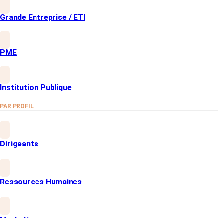
Le traitement des signalements doit être
rigoureux, impartial, et accompagné de
Grande Entreprise / ETI
mesures de protection pour les victimes et
les témoins.
L’accompagnement psychologique, les
aménagements organisationnels ou la
PME
médiation font partie intégrante d’une
gestion responsable.
Combinée à un
baromètre social
intégrant
Institution Publique
un volet sur les RPS, la procédure devient un
pilier d’une stratégie RH moderne, centrée
sur la prévention et l’écoute.
PAR PROFIL
Dirigeants
Ressources Humaines
Pourquoi formaliser une
procédure de signalement ?