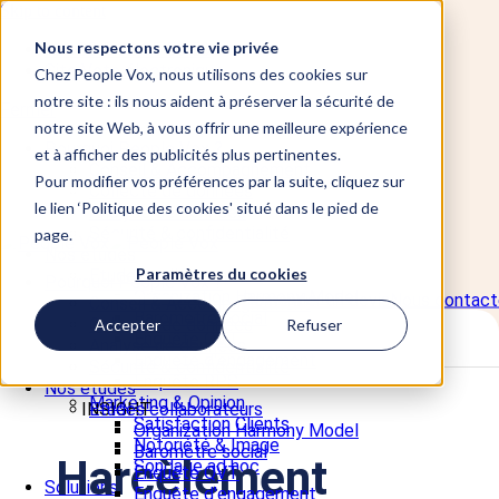
Skip to content
Nous respectons votre vie privée
📞 +33 5 82 95 56 50
Site Vote électronique
Chez People Vox, nous utilisons des cookies sur
notre site : ils nous aident à préserver la sécurité de
Fermer
notre site Web, à vous offrir une meilleure expérience
Pourquoi People Vox ?
et à afficher des publicités plus pertinentes.
Conseil & Accompagnement
Pour modifier vos préférences par la suite, cliquez sur
Collecte de données
le lien ‘Politique des cookies' situé dans le pied de
Analyse de données
Sécurité & confidentialité
page.
Nos études
Paramètres du cookies
Etudes collaborateurs
Pourquoi People Vox ?
Organization Harmony Model
Demander un devis
Nous contact
Conseil & Accompagnement
Baromètre social
Collecte de données
Accepter
Refuser
Enquête QVT
Analyse de données
Enquête d'engagement
Sécurité & confidentialité
Enquête RPS
Nos études
Marketing & Opinion
INSIGHT
Etudes collaborateurs
Satisfaction Clients
Organization Harmony Model
Notoriété & Image
Baromètre social
Harcèlement
Sondage ad hoc
Enquête QVT
Solutions
Enquête d'engagement