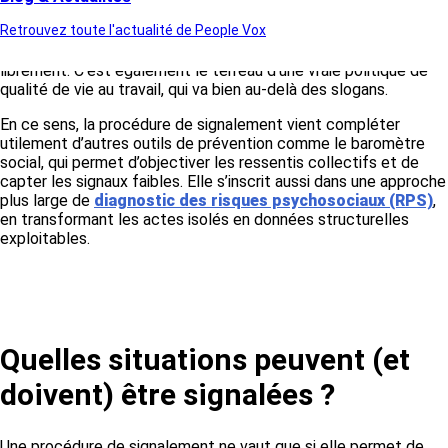
entendus — sans craindre ni représailles, ni indifférence. C’est
Retrouvez toute l'actualité de People Vox
dans ce type d’environnement que s’installe la confiance, que
se renforce la cohésion, et que la parole peut circuler
librement. C’est également le terreau d’une vraie politique de
qualité de vie au travail, qui va bien au-delà des slogans.
En ce sens, la procédure de signalement vient compléter
utilement d’autres outils de prévention comme le baromètre
social, qui permet d’objectiver les ressentis collectifs et de
capter les signaux faibles. Elle s’inscrit aussi dans une approche
plus large de
diagnostic des risques psychosociaux (RPS)
,
en transformant les actes isolés en données structurelles
exploitables.
Quelles situations peuvent (et
doivent) être signalées ?
Une procédure de signalement ne vaut que si elle permet de